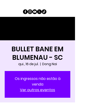
BULLET BANE EM
BLUMENAU - SC
qui., 16 de jul.
  |  
Dong Nai
Os ingressos não estão à
venda
Ver outros eventos