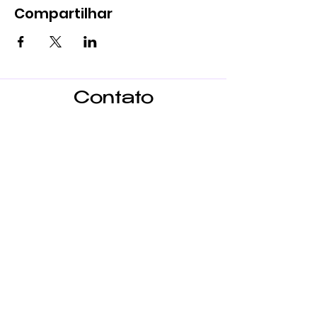
Compartilhar
Contato
para shows
Nome
Email
Menssagem