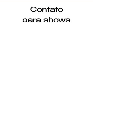
Contato
para shows
Nome
Email
Menssagem
Enviar