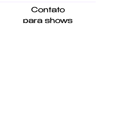
Contato
para shows
Nome
Email
Menssagem
Enviar