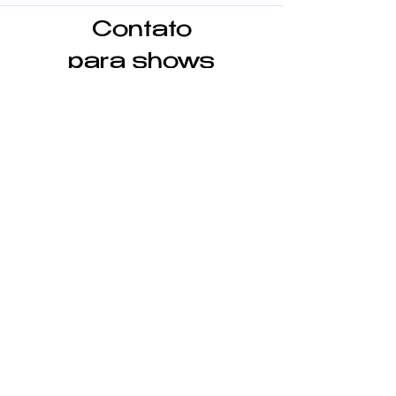
Contato
para shows
Nome
Email
Menssagem
Enviar